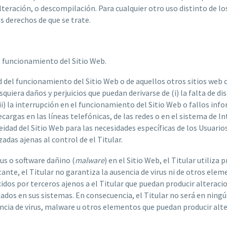
alteración, o descompilación. Para cualquier otro uso distinto de 
s derechos de que se trate.
el funcionamiento del Sitio Web.
ad del funcionamiento del Sitio Web o de aquellos otros sitios web 
uiera daños y perjuicios que puedan derivarse de (i) la falta de dis
(ii) la interrupción en el funcionamiento del Sitio Web o fallos inf
cargas en las líneas telefónicas, de las redes o en el sistema de 
oneidad del Sitio Web para las necesidades específicas de los Usuari
das ajenas al control de el Titular.
rus o software dañino (
malware
) en el Sitio Web, el Titular utiliz
nte, el Titular no garantiza la ausencia de virus ni de otros eleme
os por terceros ajenos a el Titular que puedan producir alteracion
dos en sus sistemas. En consecuencia, el Titular no será en ningú
ncia de virus, malware u otros elementos que puedan producir alter