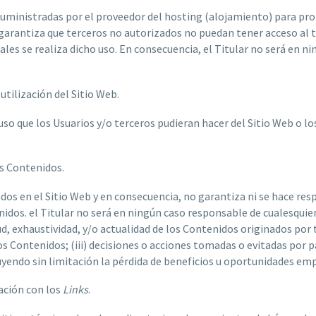
suministradas por el proveedor del hosting (alojamiento) para pro
garantiza que terceros no autorizados no puedan tener acceso al ti
uales se realiza dicho uso. En consecuencia, el Titular no será en n
utilización del Sitio Web.
so que los Usuarios y/o terceros pudieran hacer del Sitio Web o los
os Contenidos.
os en el Sitio Web y en consecuencia, no garantiza ni se hace respon
idos. el Titular no será en ningún caso responsable de cualesquiera
titud, exhaustividad, y/o actualidad de los Contenidos originados por
os Contenidos; (iii) decisiones o acciones tomadas o evitadas por 
uyendo sin limitación la pérdida de beneficios u oportunidades emp
lación con los
Links
.