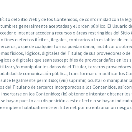
cito del Sitio Web y de los Contenidos, de conformidad con la leg
stumbres generalmente aceptadas y el orden público. El Usuario de
acceder o intentar acceder a recursos o áreas restringidas del Sitio
con fines o efectos ilícitos, ilegales, contrarios a lo establecido en
terceros, o que de cualquier forma puedan dañar, inutilizar o sobre
mas físicos, lógicos, digitales del Titular, de sus proveedores o de t
gicos o digitales que sean susceptibles de provocar daños en los sis
tilizar y/o manipular los datos de el Titular, terceros proveedores y 
 modalidad de comunicación pública, transformar o modificar los C
esulte legalmente permitido; (viii) suprimir, ocultar o manipular 
hos del Titular o de terceros incorporados a los Contenidos, así co
nsertarse en los Contenidos; (ix) obtener e intentar obtener lo
, se hayan puesto a su disposición a este efecto o se hayan indic
se empleen habitualmente en Internet por no entrañar un riesgo de 