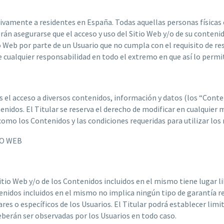
usivamente a residentes en España. Todas aquellas personas físicas 
rán asegurarse que el acceso y uso del Sitio Web y/o de su conteni
tio Web por parte de un Usuario que no cumpla con el requisito de r
e cualquier responsabilidad en todo el extremo en que así lo permit
rios el acceso a diversos contenidos, información y datos (los “Cont
tenidos. El Titular se reserva el derecho de modificar en cualquie
í como los Contenidos y las condiciones requeridas para utilizar lo
IO WEB
Sitio Web y/o de los Contenidos incluidos en el mismo tiene lugar l
tenidos incluidos en el mismo no implica ningún tipo de garantía re
res o específicos de los Usuarios. El Titular podrá establecer limi
deberán ser observadas por los Usuarios en todo caso.