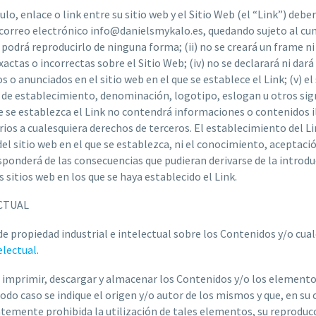
o, enlace o link entre su sitio web y el Sitio Web (el “Link”) deber
 correo electrónico info@danielsmykalo.es, quedando sujeto al cump
podrá reproducirlo de ninguna forma; (ii) no se creará un frame ni 
actas o incorrectas sobre el Sitio Web; (iv) no se declarará ni dar
 o anunciados en el sitio web en el que se establece el Link; (v) el
e establecimiento, denominación, logotipo, eslogan u otros signo
 que se establezca el Link no contendrá informaciones o contenidos 
ios a cualesquiera derechos de terceros. El establecimiento del Li
del sitio web en el que se establezca, ni el conocimiento, aceptaci
sponderá de las consecuencias que pudieran derivarse de la introduc
 sitios web en los que se haya establecido el Link.
CTUAL
de propiedad industrial e intelectual sobre los Contenidos y/o cua
electual
.
izar, imprimir, descargar y almacenar los Contenidos y/o los elemen
todo caso se indique el origen y/o autor de los mismos y que, en su
ntemente prohibida la utilización de tales elementos, su reproduc